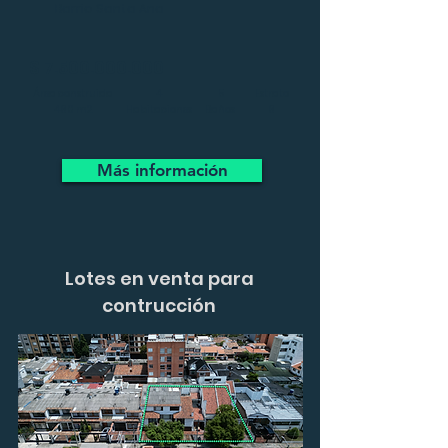
Barrio Santa Ana
$
7.500.000.000
Área construida
4
5
Estrato
460 m2
Habitaciones
Baños
6
Más información
Lotes en venta para
contrucción