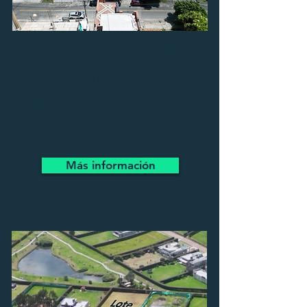
Venta lote de 810 M2 en 4 casas
(Bogotá D.C.)
Urbanización Nueva Autopista II
$
4.770.000.000
Lote con licencia
Lote 810 m2
Estrato
5
Más información