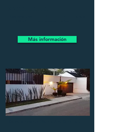
$
2.300.000.000
Área construida
4
5
Estrato
370 m2
Habitaciones
Baños
6
Más información
Casa en venta
(Santa Ana Oriental)