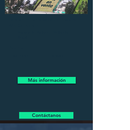
Lote en Valle de Sopó
(La Toscana
Alto Campestre)
Vereda la Violeta - Valle de
Sopó
$
549.000.000
Lote 1.710 M2
Estrato 6
Más información
Contáctanos