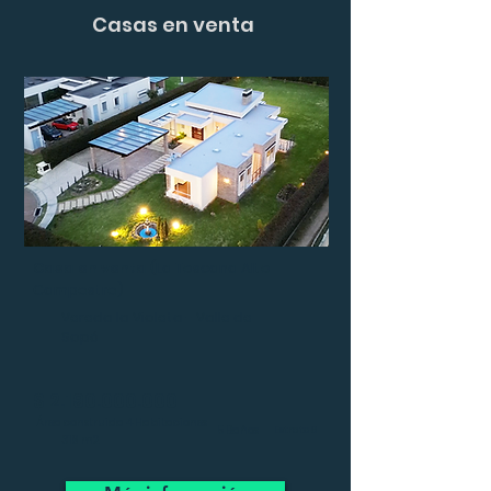
Casas en venta
Casa en venta
(La Toscana Alto
Campestre)
Vereda la Violeta - Valle de
Sopó
$
2.190.000.000
Área construida
4 Habitaciones
5 Baños
Estrato 6
319 m2