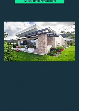
Más información
Casa en venta
(La Toscana Alto
Campestre)
Vereda la Violeta - Valle de
Sopó
$
2.490.000.000
Área construida
4
5
Estrato