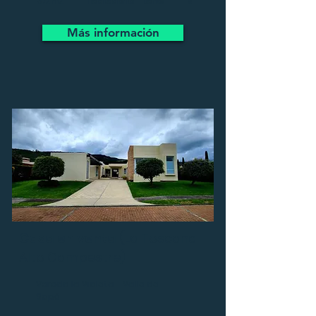
372 m2
Habitaciones
Baños
6
Más información
Casa en venta
(La Toscana
Alto Campestre)
Vereda la Violeta - Valle de
Sopó