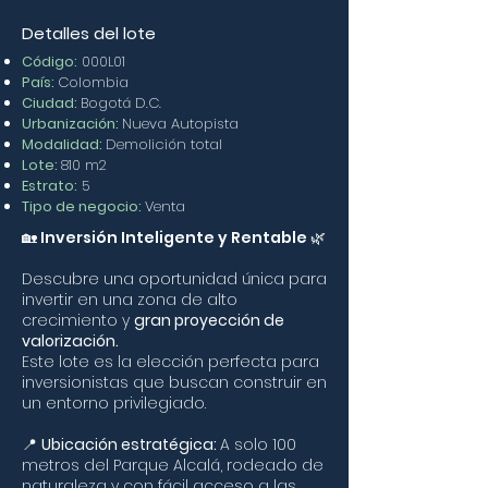
Detalles del lote
Código:
000L01
País:
Colombia
Ciudad:
Bogotá D.C.
Urbanización:
Nueva Autopista
Modalidad:
Demolición total
Lote:
810 m2
Estrato:
5
Tipo de negocio:
Venta
🏡 Inversión Inteligente y Rentable 🌿
Descubre una oportunidad única para
invertir en una zona de alto
crecimiento y
gran proyección de
valorización.
Este lote es la elección perfecta para
inversionistas que buscan construir en
un entorno privilegiado.
📍
Ubicación estratégica:
A solo 100
metros del Parque Alcalá, rodeado de
naturaleza y con fácil acceso a las