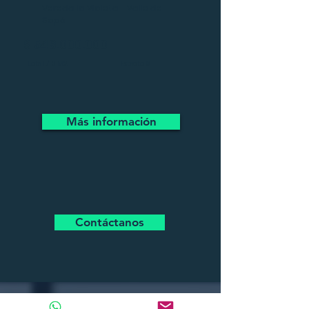
Vereda la Violeta - Valle de
Sopó
$
549.000.000
Lote 1.710 M2
Estrato 6
Más información
Contáctanos