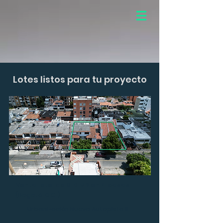
Lotes listos para tu proyecto
Venta lote de 810 M2 en 4 casas
(Bogotá D.C.)
Urbanización Nueva Autopista II