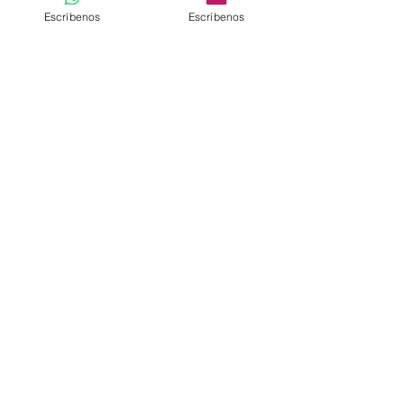
Escríbenos
Escríbenos
Email.:
comercial@valuehomers.com
+57 310 2547690
+57 313 2452216