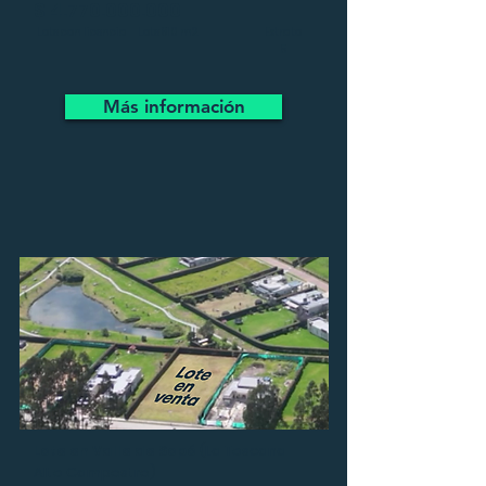
$
4.770.000.000
Lote con licencia
Lote 810 m2
Estrato
5
Más información
Lote en Valle de Sopó
(La Toscana
Alto Campestre)